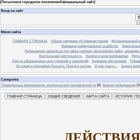
[
Посьетское городское поселениеОфициальный сайт
]
Вход на сайт
В
Ст
Меню сайта
ГЛАВНАЯ СТРАНИЦА
Общие сведения об администрации
Муниципальный к
Жилищно-коммунальное хозяйство
Земельные
Размещение заказов на поставки товаров, выполнение работ, оказание
Контрольная деятельность
Налоги и налогообложение
Резу
Тексты официальных выступлений и заявлений
Кадровое обспечение
Обращ
История и география Посьета. Прогноз погоды
О нас пишут...
Задать воп
Categories
Проведенные мероприятия экологической направленности
[9]
Важная информация
[2
ДЕЙСТВИЯ