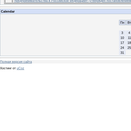
предпринимательства в Российской Федерации» (утвержден постановлением 
Calendar
Пн
Вт
3
4
10
11
17
18
24
25
31
Полная версия сайта
Хостинг от
uCoz