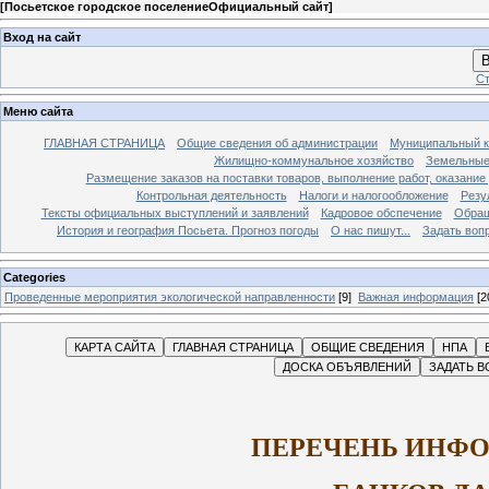
[
Посьетское городское поселениеОфициальный сайт
]
Вход на сайт
В
Ст
Меню сайта
ГЛАВНАЯ СТРАНИЦА
Общие сведения об администрации
Муниципальный к
Жилищно-коммунальное хозяйство
Земельные
Размещение заказов на поставки товаров, выполнение работ, оказание
Контрольная деятельность
Налоги и налогообложение
Резу
Тексты официальных выступлений и заявлений
Кадровое обспечение
Обращ
История и география Посьета. Прогноз погоды
О нас пишут...
Задать воп
Categories
Проведенные мероприятия экологической направленности
[9]
Важная информация
[2
ПЕРЕЧЕНЬ ИНФ