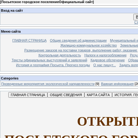
[
Посьетское городское поселениеОфициальный сайт
]
Вход на сайт
В
Ст
Меню сайта
ГЛАВНАЯ СТРАНИЦА
Общие сведения об администрации
Муниципальный к
Жилищно-коммунальное хозяйство
Земельные
Размещение заказов на поставки товаров, выполнение работ, оказание
Контрольная деятельность
Налоги и налогообложение
Резу
Тексты официальных выступлений и заявлений
Кадровое обспечение
Обращ
История и география Посьета. Прогноз погоды
О нас пишут...
Задать воп
Categories
Проведенные мероприятия экологической направленности
[9]
Важная информация
[2
ОТКРЫТ