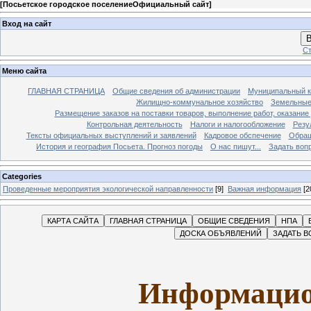
[
Посьетское городское поселениеОфициальный сайт
]
Вход на сайт
В
Ст
Меню сайта
ГЛАВНАЯ СТРАНИЦА
Общие сведения об администрации
Муниципальный к
Жилищно-коммунальное хозяйство
Земельные
Размещение заказов на поставки товаров, выполнение работ, оказание
Контрольная деятельность
Налоги и налогообложение
Резу
Тексты официальных выступлений и заявлений
Кадровое обспечение
Обращ
История и география Посьета. Прогноз погоды
О нас пишут...
Задать воп
Categories
Проведенные мероприятия экологической направленности
[9]
Важная информация
[2
Информацио